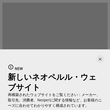
NEW
Martin Dollが、水栓メーカーにとってのWatertrain（ウォータ
新しいネオペルル・ウェ
ートレイン）のユニークな魅力について説明します
ブサイト
再構築されたウェブサイトをご覧ください：メーカー、
取引先、消費者、Neoperlに関する情報など、お客様のニ
ウォータートレインについての詳細は
›
こちらを
クリ
ーズに合わせてわかりやすく構成されています。
ックしてください。