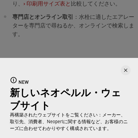
り、
›
印刷用サイズ表と
比較してください。
専門店とオンライン取引
：水栓に適したエアレー
ターを専門店で尋ねるか、オンラインで検索しま
す。
結論
NEW
›
蛇口エアレーターを定期的に掃除したり、交換した
新しいネオペルル・ウェ
りする
ことは、水流を均一かつ効率的に保つために
ブサイト
有意義です。上記のヒントとツールを使えば、適切
なモデルを簡単に見つけることができ、水の消費量
再構築されたウェブサイトをご覧ください：メーカー、
取引先、消費者、Neoperlに関する情報など、お客様のニ
を最適化し、同時に使い心地を向上させることがで
ーズに合わせてわかりやすく構成されています。
きるはずです。