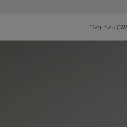
当社について
製