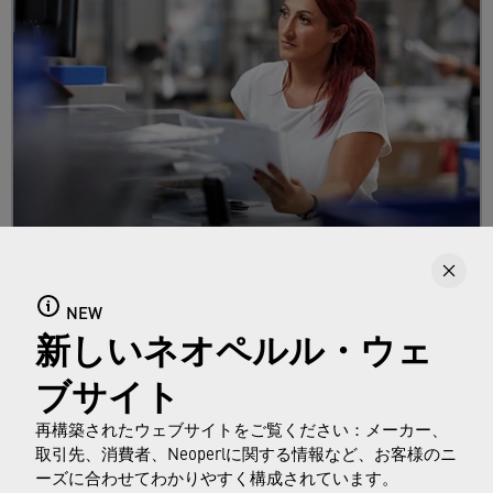
採用情報
キャリアをスタートさせる方、学校を卒業され
NEW
新しいネオペルル・ウェ
る方、新卒の方、プロフェッショナルの方な
ど、Neoperl（ネオパール）が雇用主として提
ブサイト
供する様々な機会についてご覧ください。
再構築されたウェブサイトをご覧ください：メーカー、
取引先、消費者、Neoperlに関する情報など、お客様のニ
続きを読む
ーズに合わせてわかりやすく構成されています。