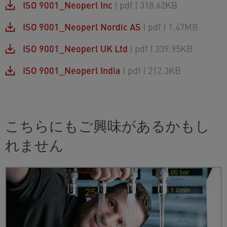
ISO 9001_Neoperl Inc
| pdf
| 318.62KB
ISO 9001_Neoperl Nordic AS
| pdf
| 1.47MB
ISO 9001_Neoperl UK Ltd
| pdf
| 339.95KB
ISO 9001_Neoperl India
| pdf
| 212.3KB
こちらにもご興味があるかもし
れません