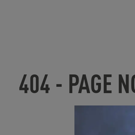
404 - PAGE 
U
nfortunate