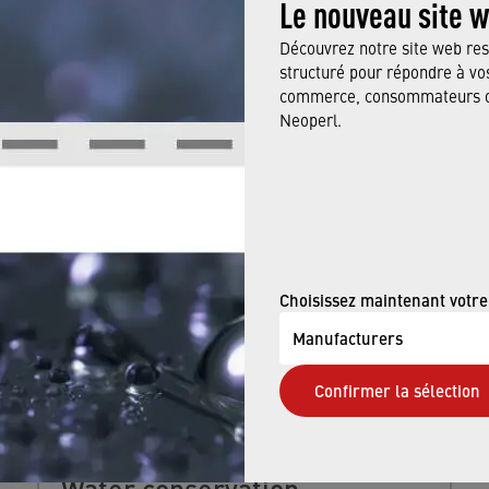
Le nouveau site 
Découvrez notre site web res
structuré pour répondre à vos
commerce, consommateurs ou
Neoperl.
ALSO BE INTERESTED IN
Choisissez maintenant votre
Manufacturers
Confirmer la sélection
Water conservation