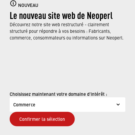
Plongez dans le monde varié des aérateurs de
NOUVEAU
Le nouveau site web de Neoperl
Neoperl, utilisés quotidiennement dans tous
les ménages, et apprenez-en plus sur ses
Découvrez notre site web restructuré - clairement
fonctions.
structuré pour répondre à vos besoins : Fabricants,
commerce, consommateurs ou informations sur Neoperl.
EN SAVOIR PLUS
© Neoperl Group AG
2026
›
Mentions légales
Choisissez maintenant votre domaine d'intérêt :
›
Conditions d'utilisation
Commerce
›
Page de confidentialité
Confirmer la sélection