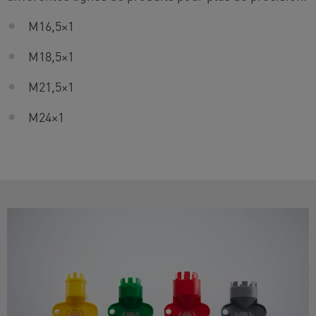
M16,5
×
1
M18,5
×
1
M21,5
×
1
M2
4
×
1