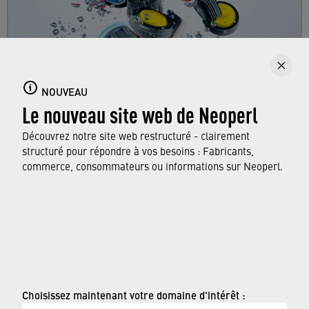
Aérateurs de robinets
Plongez dans le monde varié des aérateurs de
NOUVEAU
Le nouveau site web de Neoperl
Neoperl, utilisés quotidiennement dans tous
les ménages, et apprenez-en plus sur ses
Découvrez notre site web restructuré - clairement
fonctions.
structuré pour répondre à vos besoins : Fabricants,
commerce, consommateurs ou informations sur Neoperl.
EN SAVOIR PLUS
© Neoperl Group AG
2026
›
Mentions légales
Choisissez maintenant votre domaine d'intérêt :
›
Conditions d'utilisation