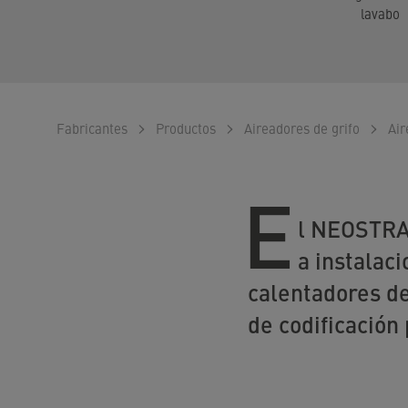
lavabo
Fabricantes
Productos
Aireadores de grifo
Air
E
l NEOSTRAH
a instalac
calentadores de
de codificación 