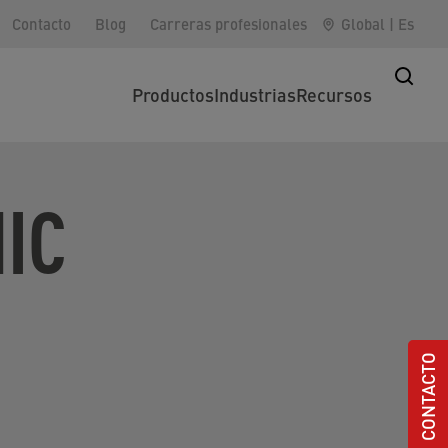
Contacto
Blog
Carreras profesionales
Global
|
Es
Productos
Industrias
Recursos
IC
CONTACTO