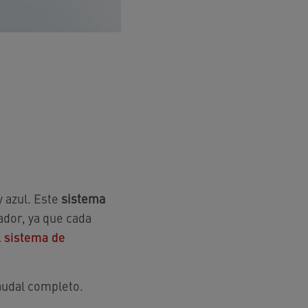
y azul. Este
sistema
ador, ya que cada
l sistema de
audal completo.