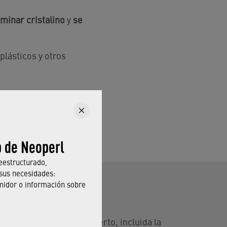
aminar cristalino
y
se
plásticos y otros
b de Neoperl
eestructurado,
sus necesidades:
midor o información sobre
e una boquilla y un inserto, incluida la