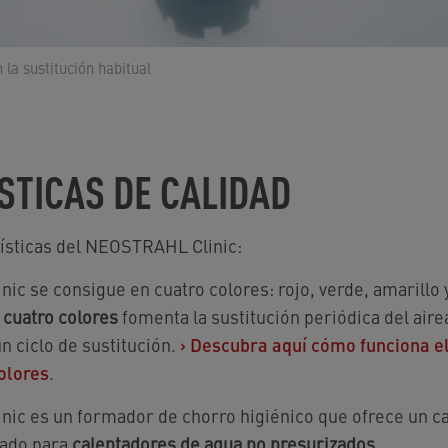
n la sustitución habitual
STICAS DE CALIDAD
rísticas del NEOSTRAHL Clinic:
c se consigue en cuatro colores: rojo, verde, amarillo 
 cuatro colores
fomenta la sustitución periódica del aire
n ciclo de sustitución.
›
Descubra aquí cómo funciona e
colores
.
ic es un formador de chorro higiénico que ofrece un c
ado para
calentadores de agua no presurizados
.