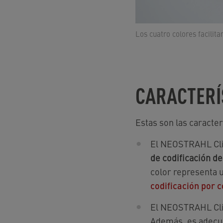
Los cuatro colores facilita
CARACTERÍ
Estas son las caracte
El NEOSTRAHL Clini
de codificación de
color representa u
codificación por 
El NEOSTRAHL Clin
Además, es adecu