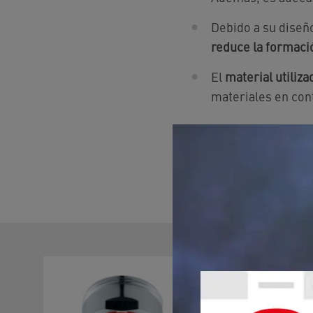
Debido a su diseñ
reduce la formació
El
material utiliza
materiales en con