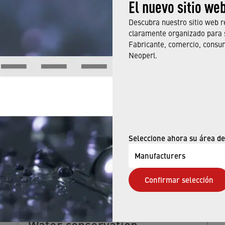
El nuevo sitio we
Descubra nuestro sitio web r
claramente organizado para 
Fabricante, comercio, consu
Neoperl.
ALSO BE INTERESTED IN
Seleccione ahora su área de
Manufacturers
Confirmar selección
Water conservation