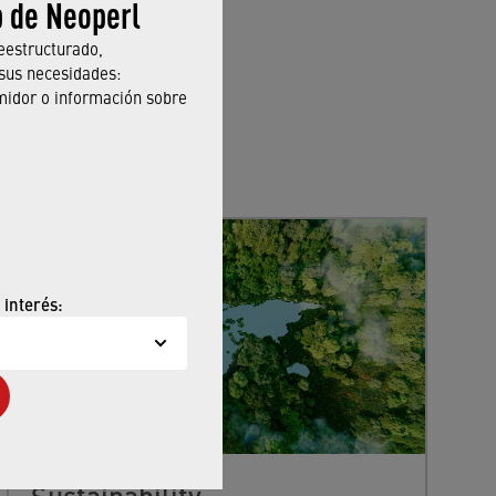
b de Neoperl
eestructurado,
sus necesidades:
midor o información sobre
 interés:
Sustainability