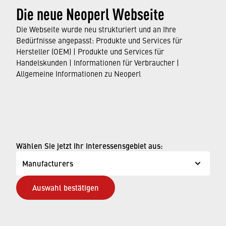
Die neue Neoperl Webseite
resource-saving production processes to the
use of our water savers in faucets around the
Die Webseite wurde neu strukturiert und an Ihre
world.
Bedürfnisse angepasst: Produkte und Services für
Hersteller (OEM) | Produkte und Services für
Handelskunden | Informationen für Verbraucher |
FIND OUT MORE
Allgemeine Informationen zu Neoperl
© Neoperl Group AG
2026
›
Impressum
Wählen Sie jetzt Ihr Interessensgebiet aus:
›
Nutzungsbedingungen
Manufacturers
›
Datenschutzseite
Auswahl bestätigen