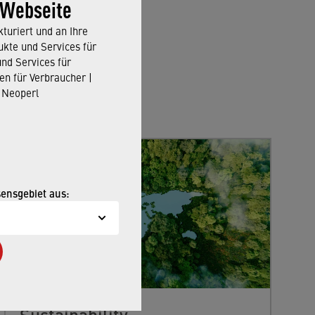
 Webseite
turiert und an Ihre
kte und Services für
und Services für
en für Verbraucher |
 Neoperl
sensgebiet aus:
Sustainability