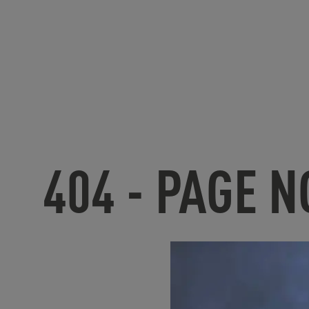
404 - PAGE 
U
nfortunate