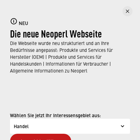
Eigene Ersparnis berechnen!
Oftmals sind unsere Armaturen noch nicht so
effizient, wie sie es sein könnten. Welchen
NEU
Die neue Neoperl Webseite
Unterschied Wassersparer von Neoperl bei
Ihnen zuhause machen können, lässt sich
Die Webseite wurde neu strukturiert und an Ihre
blitzschnell und individuell berechnen.
Bedürfnisse angepasst: Produkte und Services für
Hersteller (OEM) | Produkte und Services für
Handelskunden | Informationen für Verbraucher |
ERFAHREN SIE MEHR
Allgemeine Informationen zu Neoperl
© Neoperl Group AG
2026
›
Impressum
Wählen Sie jetzt Ihr Interessensgebiet aus:
›
Nutzungsbedingungen
Handel
›
Datenschutzseite