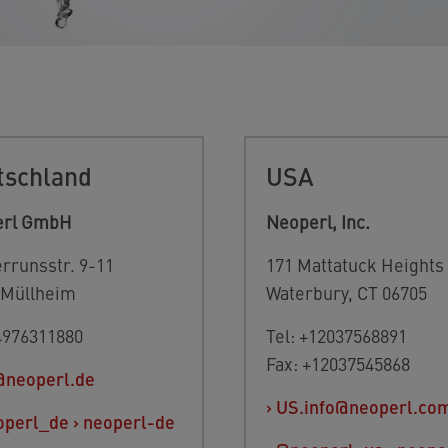
tschland
USA
erl GmbH
Neoperl, Inc.
rrunsstr. 9-11
171 Mattatuck Heights
 Müllheim
Waterbury, CT 06705
+4976311880
Tel: +12037568891
Fax: +12037545868
@neoperl.de
›
US.info@neoperl.co
operl_de
›
neoperl-de