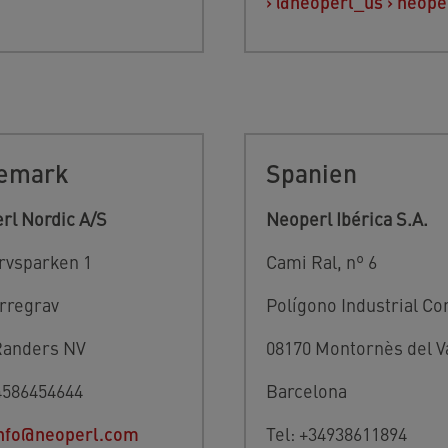
›
@neoperl_us
›
neope
emark
Spanien
rl Nordic A/S
Neoperl Ibérica S.A.
rvsparken 1
Cami Ral, nº 6
erregrav
Polígono Industrial Co
Randers NV
08170 Montornès del V
+4586454644
Barcelona
nfo@neoperl.com
Tel: +34938611894