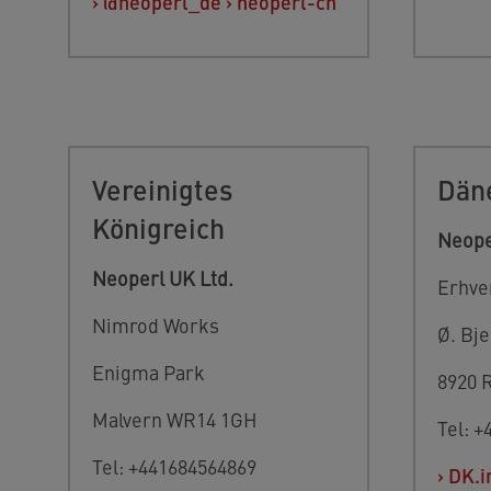
›
@neoperl_de
›
neoperl-ch
Vereinigtes
Dän
Königreich
Neope
Neoperl UK Ltd.
Erhve
Nimrod Works
Ø. Bj
Enigma Park
8920 
Malvern WR14 1GH
Tel: 
Tel: +441684564869
›
DK.i