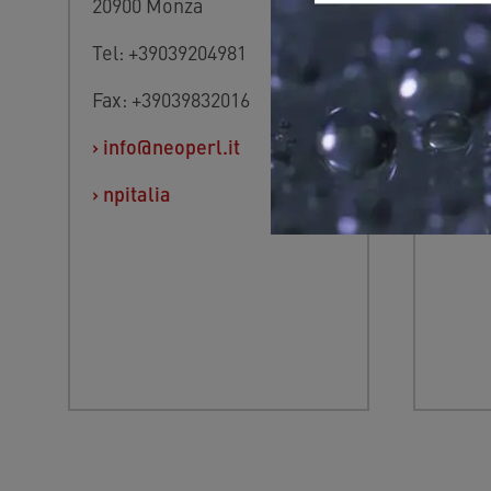
20900 Monza
9300 
Tel: +39039204981
Tel: 
Fax: +39039832016
›
BG.o
›
info@neoperl.it
›
npitalia