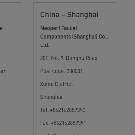
China – Shanghai
ve
Neoperl Faucet
Components (Shanghai) Co.,
Ltd.
,
20F, No. 9 Donghu Road
nam
Post code: 200031
Xuhui District
Shanghai
Tel: +862162889390
Fax: +862162889391