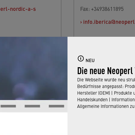
erl-nordic-a-s
Fax: +34938611895
›
info.iberica@neoper
NEU
Die neue Neoperl
Die Webseite wurde neu struk
Bedürfnisse angepasst: Produ
Hersteller (OEM) | Produkte 
garien
Türkei
Handelskunden | Information
Allgemeine Informationen zu
rl Bulgaria EOOD
NPI Sıhhi Tesisat
Malzemeleri Ticaret A.
eshtenik Pavel
sov 33
Sadıkoglu Plaza 5