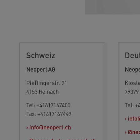
Schweiz
Deu
Neoperl AG
Neop
Pfeffingerstr. 21
Kloste
4153 Reinach
79379
Tel: +41617167400
Tel: 
Fax: +41617167449
›
info
›
info@neoperl.ch
›
@ne