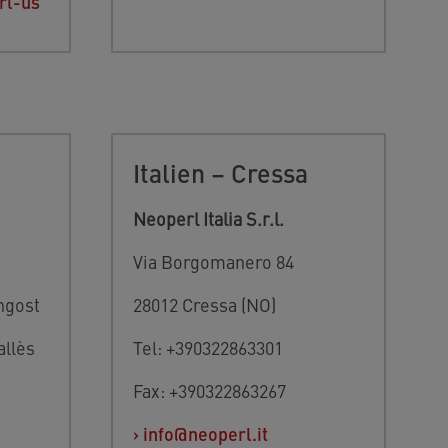
rl-us
Italien – Cressa
Neoperl Italia S.r.l.
Via Borgomanero 84
ngost
28012 Cressa (NO)
allès
Tel: +390322863301
Fax: +390322863267
›
info@neoperl.it