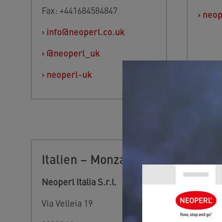
Fax: +441684584847
›
neop
›
info@neoperl.co.uk
›
@neoperl_uk
›
neoperl-uk
Italien – Monza
Bul
Neoperl Italia S.r.l.
Neope
Via Velleia 19
ul. Sv
Atana