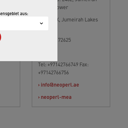
Bay X2 Tower
sensgebiet aus:
Cluster X, Jumeirah Lakes
Towers
Kat: 3
P.O. Box 72625
köy-
Dubai
Tel: +97142766749 Fax:
+97142766756
›
info@neoperl.ae
›
neoperl-mea