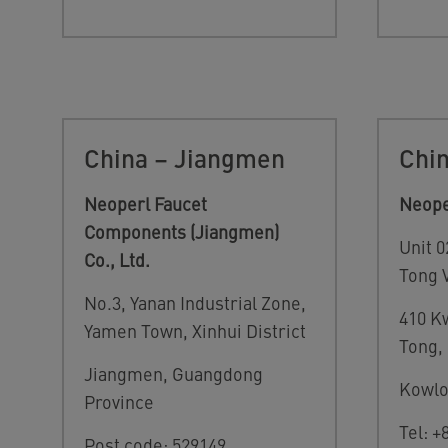
China – Jiangmen
Chi
Neoperl Faucet
Neoper
Components (Jiangmen)
Unit 0
Co., Ltd.
Tong 
No.3, Yanan Industrial Zone,
410 K
Yamen Town, Xinhui District
Tong,
Jiangmen, Guangdong
Kowlo
Province
Tel: +
Post code: 529149