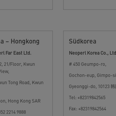
na – Hongkong
Südkorea
l Far East Ltd.
Neoperl Korea Co., Ltd
2, 21/Floor, Kwun
# 450 Geumpo-ro,
View,
Gochon-eup, Gimpo-s
wun Tong Road, Kwun
Gyeonggi-do, 10123 
Tel: +82319842565
on, Hong Kong SAR
Fax: +82319842564
852 2214 9888