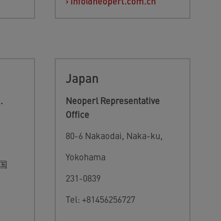
›
info@neoperl.com.cn
Japan
.
Neoperl Representative
Office
80-6 Nakaodai, Naka-ku,
i
Yokohama
韩国
231-0839
Tel: +81456256727