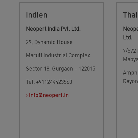
Indien
Thai
Neoperl India Pvt. Ltd.
Neoper
Ltd.
29, Dynamic House
7/572
Maruti Industrial Complex
Mabya
Sector 18, Gurgaon – 122015
Amphu
Rayon
Tel: +911244423560
›
info@neoperl.in