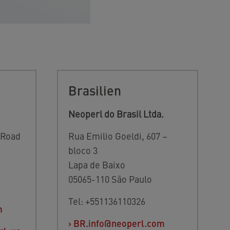
Brasilien
Neoperl do Brasil Ltda.
 Road
Rua Emilio Goeldi, 607 –
bloco 3
Lapa de Baixo
05065-110 São Paulo
Tel: +551136110326
m
›
BR.info@neoperl.com