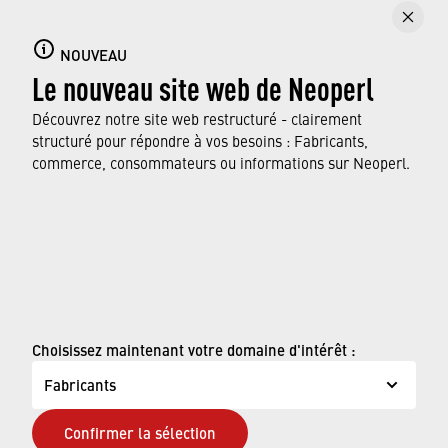
Loading PDF Worker ...
NOUVEAU
Le nouveau site web de Neoperl
Découvrez notre site web restructuré - clairement
structuré pour répondre à vos besoins : Fabricants,
commerce, consommateurs ou informations sur Neoperl.
© Neoperl Group AG
2026
›
Mentions légales
Choisissez maintenant votre domaine d'intérêt :
›
Conditions d'utilisation
Fabricants
›
Page de confidentialité
Confirmer la sélection