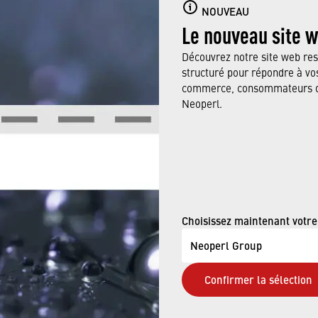
NOUVEAU
Le nouveau site 
Découvrez notre site web res
structuré pour répondre à vos
commerce, consommateurs ou
Neoperl.
Jan 4, 2023
G.COM - AN IN
Choisissez maintenant votre
Neoperl Group
NEOPERL
Confirmer la sélection