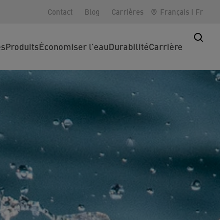
Contact
Blog
Carrières
Français
|
Fr
es
Produits
Économiser l’eau
Durabilité
Carrière