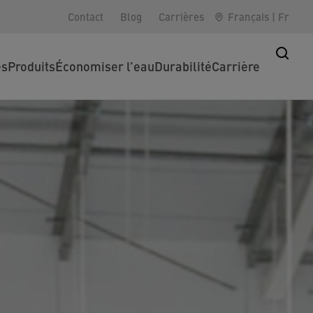
Contact
Blog
Carrières
Français
|
Fr
es
Produits
Économiser l’eau
Durabilité
Carrière