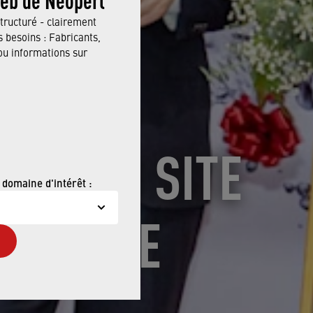
tructuré - clairement
 besoins : Fabricants,
 informations sur
OUVEAU SITE
 domaine d'intérêt :
AÏLANDE