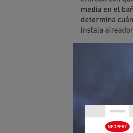
media en el bañ
determina cuánt
instala aireado
TAMBIÉN PO