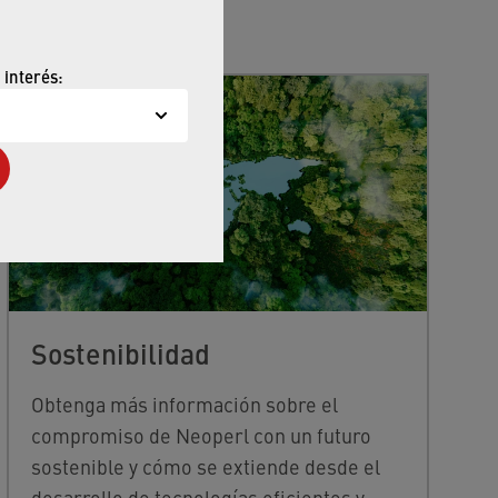
 interés:
Sostenibilidad
Obtenga más información sobre el
compromiso de Neoperl con un futuro
sostenible y cómo se extiende desde el
desarrollo de tecnologías eficientes y