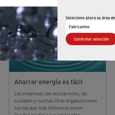
Seleccione ahora su área de
Fabricantes
Confirmar selección
Ahorrar energía es fácil
Las empresas, las asociaciones, las
ciudades y muchas otras organizaciones
son las que más influencia tienen.
Pueden ayudar a sus empleados,