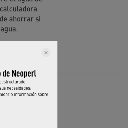
 calculadora
de ahorrar si
 agua.
b de Neoperl
eestructurado,
sus necesidades:
midor o información sobre
ENTE