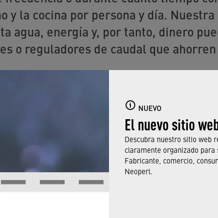
o y la cocina por persona y día. Nuestra
a agua, energía y, por tanto, dinero pue
res o reguladores de caudal que ahorren
NUEVO
El nuevo sitio we
Descubra nuestro sitio web r
claramente organizado para 
Fabricante, comercio, consu
Neoperl.
DRÍA INTERESARLE LO SIGUI