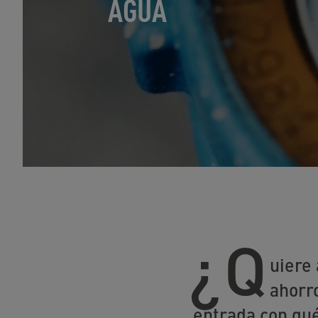
AGUA
¿Q
uiere
ahorro
entrada con qué