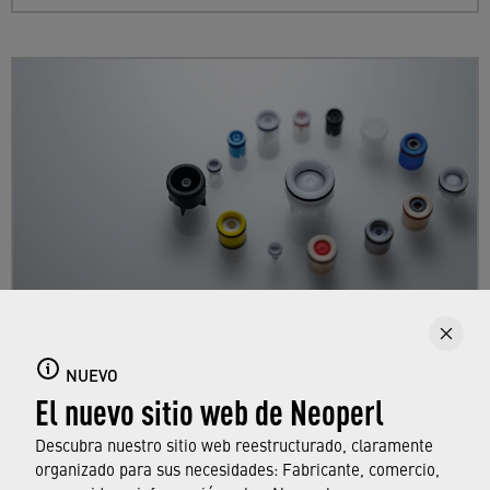
Prevención antirretorno
NUEVO
El nuevo sitio web de Neoperl
Conozca la gama Neoperl de productos de
prevención contra el retorno y sus respectivas
Descubra nuestro sitio web reestructurado, claramente
áreas de aplicación.
organizado para sus necesidades: Fabricante, comercio,