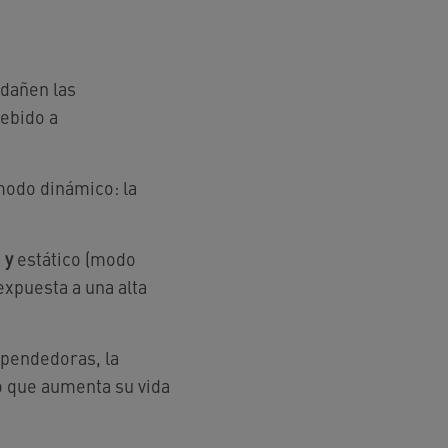
 dañen las
debido a
modo dinámico: la
o
y
estático (modo
expuesta a una alta
xpendedoras, la
o que aumenta su vida