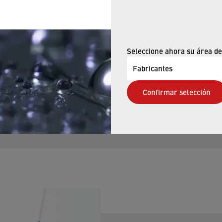
independientemente de la pre
para lograr una presión del 
145 psi).
Seleccione ahora su área de
Según la contrapresión de la
Fabricantes
desplazamiento dinámico del
nivel constante.
Confirmar selección
El caudal real también depen
por lo tanto, es variable den