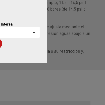
sión de la línea, por ejemplo, 1 bar (14,5 psi)
sistema de entre 1 bar y 10 bares (de 14,5 psi a
 interés:
 aplicación, la apertura se ajusta mediante el
 pistón para reducir la presión aguas abajo a un
de del tamaño de la salida o su restricción y,
tro de un cierto rango.