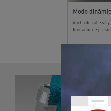
Modo dinámi
ducha de cabezal y
limitador de presi