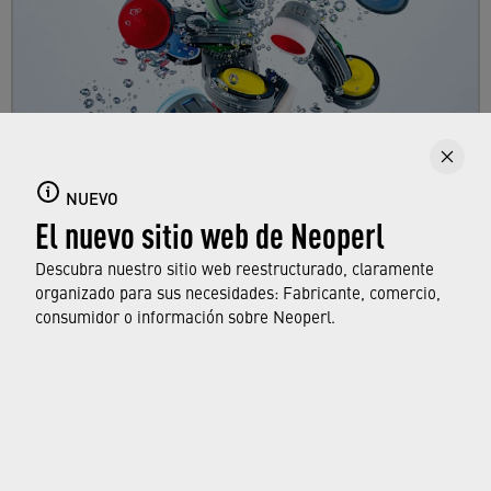
Aireadores de grifo
Aquí puede encontrar todo sobre los
NUEVO
El nuevo sitio web de Neoperl
aireadores de grifo, sus características y
funciones, y qué normas y aprobaciones
Descubra nuestro sitio web reestructurado, claramente
cumplen.
organizado para sus necesidades: Fabricante, comercio,
consumidor o información sobre Neoperl.
OBTENGA MÁS INFORMACIÓN
© Neoperl Group AG
2026