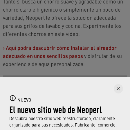
Tanto si busca un chorro suave y agradable como un
chorro claro e higiénico o simplemente un poco de
variedad, Neoperl le ofrece la solución adecuada
para sus grifos de lavabo y cocina. Experimente los
diferentes chorros en este vídeo.
›
Aquí podrá descubrir cómo instalar el aireador
adecuado en unos sencillos pasos
y disfrutar de su
experiencia de agua personalizada.
NUEVO
El nuevo sitio web de Neoperl
Descubra nuestro sitio web reestructurado, claramente
organizado para sus necesidades: Fabricante, comercio,