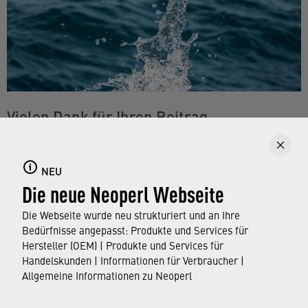
Vielen Dank für Ihren Beitrag
Mit jedem Tipp, den Sie beherzigen, tragen Sie dazu
bei, den CO2-Ausstoß zu senken. Weitere
NEU
Informationen zum Wassersparen im Haushalt finden
Die neue Neoperl Webseite
Sie auf unserer Themenseite.
Die Webseite wurde neu strukturiert und an Ihre
Bedürfnisse angepasst: Produkte und Services für
BESUCHEN SIE UNSERE THEMENSEITE
Hersteller (OEM) | Produkte und Services für
Handelskunden | Informationen für Verbraucher |
WATERSAVING.COM
Allgemeine Informationen zu Neoperl