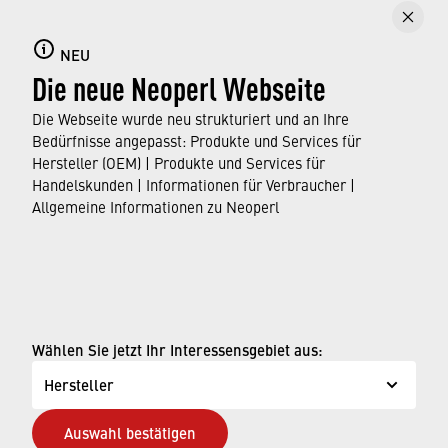
Loading PDF Worker ...
NEU
Die neue Neoperl Webseite
Die Webseite wurde neu strukturiert und an Ihre
Bedürfnisse angepasst: Produkte und Services für
Hersteller (OEM) | Produkte und Services für
Handelskunden | Informationen für Verbraucher |
Allgemeine Informationen zu Neoperl
© Neoperl Group AG
2026
›
Impressum
Wählen Sie jetzt Ihr Interessensgebiet aus:
›
Nutzungsbedingungen
Hersteller
›
Datenschutzseite
Auswahl bestätigen