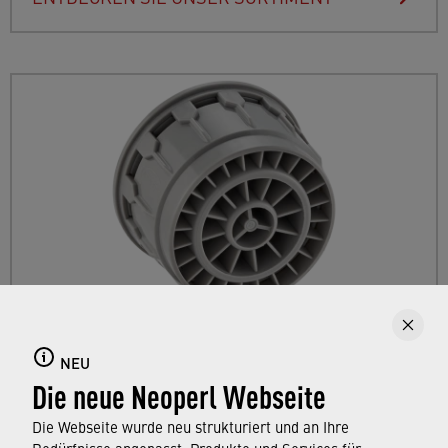
CAREGUARD
NEU
Die neue Neoperl Webseite
CAREGUARD
ist ein Hygiene-Strahlregler für
den Einsatz in Krankenhäusern und
Die Webseite wurde neu strukturiert und an Ihre
Pflegeeinrichtungen.