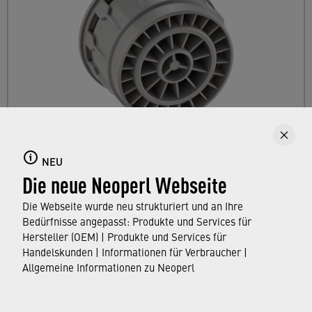
CAREGUARD
NEU
Die neue Neoperl Webseite
CAREGUARD
ist ein Hygiene-Strahlregler für
den Einsatz in Krankenhäusern und
Die Webseite wurde neu strukturiert und an Ihre
Pflegeeinrichtungen.
Bedürfnisse angepasst: Produkte und Services für
Hersteller (OEM) | Produkte und Services für
Handelskunden | Informationen für Verbraucher |
ENTDECKEN SIE UNSER SORTIMENT
Allgemeine Informationen zu Neoperl