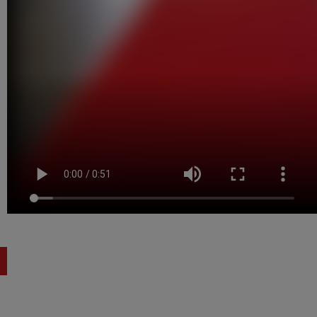
©
Neoperl
Group