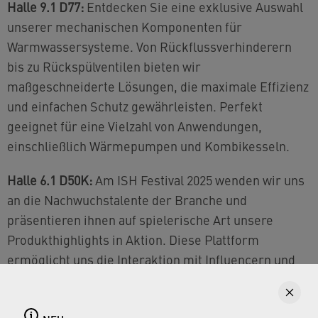
Halle 9.1 D77:
Entdecken Sie eine exklusive Auswahl
unserer mechanischen Komponenten für
Warmwassersysteme. Von Rückflussverhinderern
bis zu Rückspülventilen bieten wir
maßgeschneiderte Lösungen, die maximale Effizienz
und einfachen Schutz gewährleisten. Perfekt
geeignet für eine Vielzahl von Anwendungen,
einschließlich Wärmepumpen und Kombikesseln.
Halle 6.1 D50K:
Am ISH Festival 2025 wenden wir uns
an die Nachwuchstalente der Branche und
präsentieren ihnen auf spielerische Art unsere
Produkthighlights in Aktion. Diese Plattform
ermöglicht uns die Interaktion mit Influencern und
aufstrebenden Handwerksprofis, um die Zukunft der
Sanitärbranche aktiv mitzugestalten.