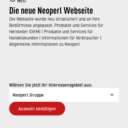
NEU
Wir freuen uns darauf, Sie auf der ISH 2025 zu
Die neue Neoperl Webseite
begrüßen und mit Ihnen in eine Zukunft der
Die Webseite wurde neu strukturiert und an Ihre
nachhaltigen Trinkwassernutzung und
Bedürfnisse angepasst: Produkte und Services für
technologischen Innovation einzutauchen! Der „Best
Hersteller (OEM) | Produkte und Services für
Stream in Town“ wartet auf Sie – direkt live auf
Handelskunden | Informationen für Verbraucher |
Allgemeine Informationen zu Neoperl
unserem Stand!
© Neoperl Group AG
2026
›
Impressum
Wählen Sie jetzt Ihr Interessensgebiet aus:
›
Nutzungsbedingungen
Neoperl Gruppe
›
Datenschutzseite
Auswahl bestätigen