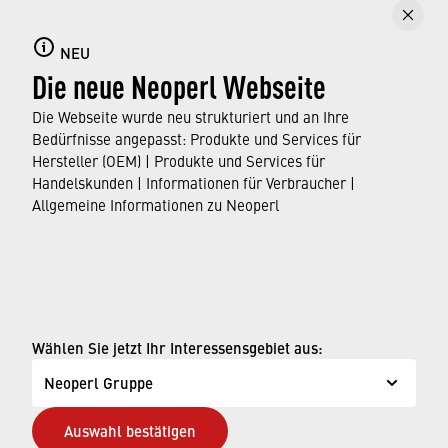
Strahl bleibt kompakt und spritzfrei, selbst wenn er
aus einer großen Höhe fällt.
NEU
Die neue Neoperl Webseite
Der Strahlregler ist ab sofort für Handels- und
Distributionskunden erhältlich.
Die Webseite wurde neu strukturiert und an Ihre
Bedürfnisse angepasst: Produkte und Services für
Hersteller (OEM) | Produkte und Services für
›
Hier finden Sie mehr Informationen zum CRYSTAL
Handelskunden | Informationen für Verbraucher |
Strahlregler.
Allgemeine Informationen zu Neoperl
© Neoperl Group AG
2026
›
Impressum
Wählen Sie jetzt Ihr Interessensgebiet aus:
›
Nutzungsbedingungen
Neoperl Gruppe
›
Datenschutzseite
Auswahl bestätigen