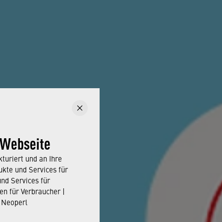
 Webseite
turiert und an Ihre
kte und Services für
und Services für
en für Verbraucher |
 Neoperl