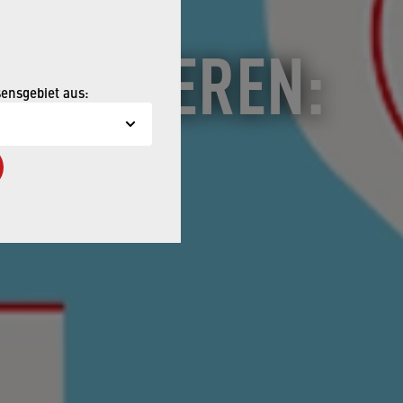
ULTIVIEREN:
sensgebiet aus:
E