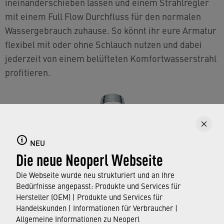
ineinanderschieben lassen und einem Strahlregler
mit einem Full Flow Durchfluss für den normalen
Wassergebrauch zuhause. So könnt ihr eure Armatur
flexibel mit oder ohne Schlauch nutzen und dabei
jederzeit von einem belüfteten Komfortwasserstrahl
profitieren.
NEU
Die neue Neoperl Webseite
Die Webseite wurde neu strukturiert und an Ihre
Bedürfnisse angepasst: Produkte und Services für
Hersteller (OEM) | Produkte und Services für
Handelskunden | Informationen für Verbraucher |
Allgemeine Informationen zu Neoperl
Die Einzelteile des Schnellkupplungsadapters