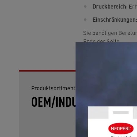
Druckbereich
: Er
Einschränkungen:
Sie benötigen Beratu
Ende der Seite.
Produktsortiment für
OEM/INDUSTRIE