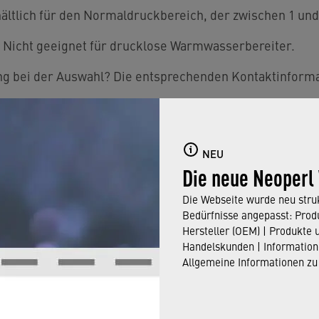
hältlich für den Normaldruckbereich, der zwischen 1 und 
Nicht geeignet für drucklose Warmwasserbereiter.
ng bei der Auswahl? Die entsprechenden Kontaktinforma
NEU
Die neue Neoperl
Die Webseite wurde neu struk
Bedürfnisse angepasst: Produ
Hersteller (OEM) | Produkte 
Handelskunden | Information
Allgemeine Informationen zu