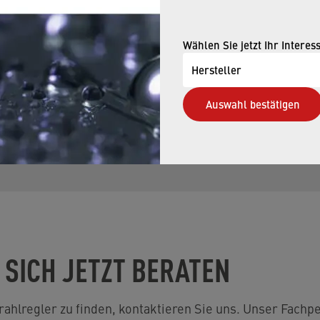
Wählen Sie jetzt Ihr Interes
Hersteller
en Sie alle Filter zurück.
Auswahl bestätigen
enötigen
.
 SICH JETZT BERATEN
hlregler zu finden, kontaktieren Sie uns. Unser Fachpe