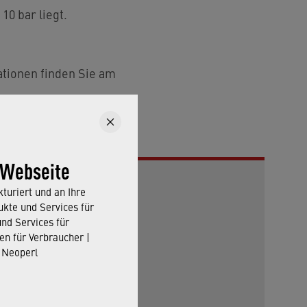
10 bar liegt.
tionen finden Sie am
 Webseite
turiert und an Ihre
kte und Services für
und Services für
en für Verbraucher |
 Neoperl