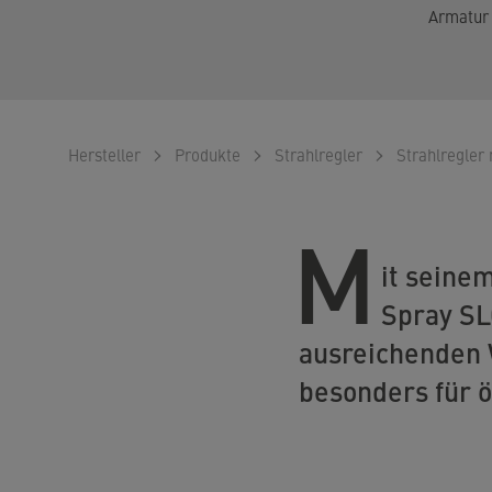
Armatur
Hersteller
Produkte
Strahlregler
Strahlregler
M
it seine
Spray SL
ausreichenden 
besonders für ö