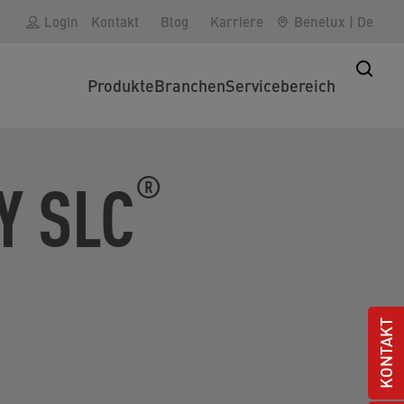
Login
Kontakt
Blog
Karriere
Benelux
|
De
Produkte
Branchen
Servicebereich
Y SLC
®
KONTAKT