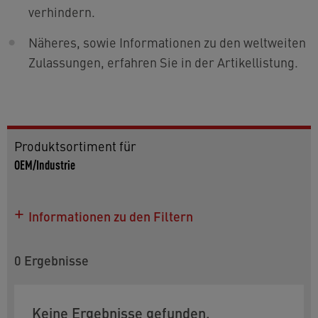
verhindern.
Näheres, sowie Informationen zu den weltweiten
Zulassungen, erfahren Sie in der Artikellistung.
Produktsortiment für
OEM/Industrie
Informationen zu den Filtern
In dieser Produktliste finden Sie weitere
Einzelheiten zu den Modellen. Um Ihre Auswahl zu
0
Ergebnisse
verfeinern, können Sie den folgenden Filter
verwenden:
Keine Ergebnisse gefunden.
Größe
: Wählen Sie zwischen M10x1 und einem