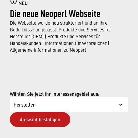
NEU
Die neue Neoperl Webseite
Hier erfahren Sie alles über Strahlregler, ihre
Eigenschaften und Funktionen sowie die
Die Webseite wurde neu strukturiert und an Ihre
Normen und Zulassungen, die sie erfüllen.
Bedürfnisse angepasst: Produkte und Services für
Hersteller (OEM) | Produkte und Services für
Handelskunden | Informationen für Verbraucher |
ERFAHREN SIE MEHR
Allgemeine Informationen zu Neoperl
© Neoperl Group AG
2026
›
Impressum
Wählen Sie jetzt Ihr Interessensgebiet aus:
›
Nutzungsbedingungen
Hersteller
›
Datenschutzseite
Auswahl bestätigen