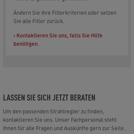
6mm-Innenteil
Ändern Sie Ihre Filterkriterien oder setzen
Klicken Sie auf "Weitere Informationen", um
Sie alle Filter zurück.
Zeichnungen, Datenblätter und Informationen
über Zulassungen zu finden.
›
Kontaktieren Sie uns, falls Sie Hilfe
benötigen
.
Brauchen Sie Hilfe bei der Auswahl? Die
entsprechenden Kontaktinformationen finden Sie
unten auf der Seite.
LASSEN SIE SICH JETZT BERATEN
Um den passenden Strahlregler zu finden,
kontaktieren Sie uns. Unser Fachpersonal steht
Ihnen für alle Fragen und Auskünfte gern zur Seite.