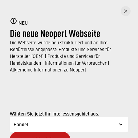
Eigene Ersparnis berechnen!
Oftmals sind unsere Armaturen noch nicht so
effizient, wie sie es sein könnten. Welchen
NEU
Die neue Neoperl Webseite
Unterschied Wassersparer von Neoperl bei
Ihnen zuhause machen können, lässt sich
Die Webseite wurde neu strukturiert und an Ihre
blitzschnell und individuell berechnen.
Bedürfnisse angepasst: Produkte und Services für
Hersteller (OEM) | Produkte und Services für
Handelskunden | Informationen für Verbraucher |
ERFAHREN SIE MEHR
Allgemeine Informationen zu Neoperl
© Neoperl Group AG
2026
›
Impressum
Wählen Sie jetzt Ihr Interessensgebiet aus:
›
Nutzungsbedingungen
Handel
›
Datenschutzseite